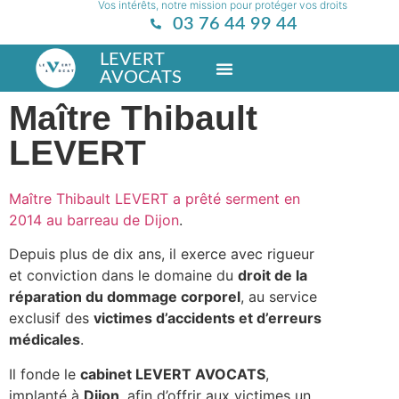
Vos intérêts, notre mission pour protéger vos droits
03 76 44 99 44
LEVERT
AVOCATS
Maître Thibault
LEVERT
Maître Thibault LEVERT a prêté serment en
2014 au barreau de Dijon
.
Depuis plus de dix ans, il exerce avec rigueur
et conviction dans le domaine du
droit de la
réparation du dommage corporel
, au service
exclusif des
victimes d’accidents et d’erreurs
médicales
.
Il fonde le
cabinet LEVERT AVOCATS
,
implanté à
Dijon
, afin d’offrir aux victimes un