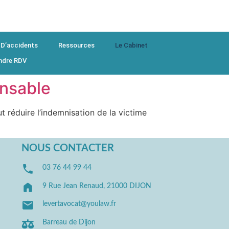
 D’accidents
Ressources
Le Cabinet
ndre RDV
onsable
t réduire l’indemnisation de la victime
NOUS CONTACTER
03 76 44 99 44
9 Rue Jean Renaud, 21000 DIJON
levertavocat@youlaw.fr
Barreau de Dijon